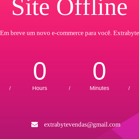
Site Offline
Em breve um novo e-commerce para você. Extrabyte
0
0
Hours
Minutes
/
/
/
extrabytevendas@gmail.com