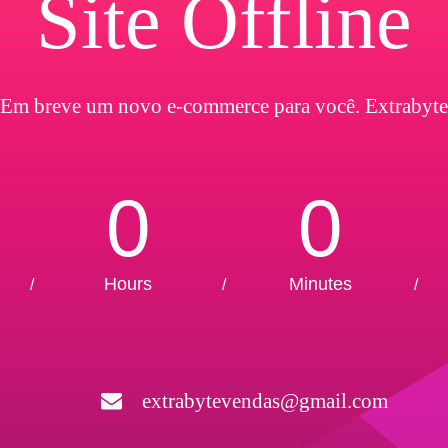
Site Offline
Em breve um novo e-commerce para você. Extrabyte
0
0
Hours
Minutes
/
/
/
extrabytevendas@gmail.com