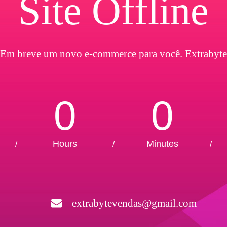
Site Offline
Em breve um novo e-commerce para você. Extrabyte
0
0
Hours
Minutes
/
/
/
extrabytevendas@gmail.com