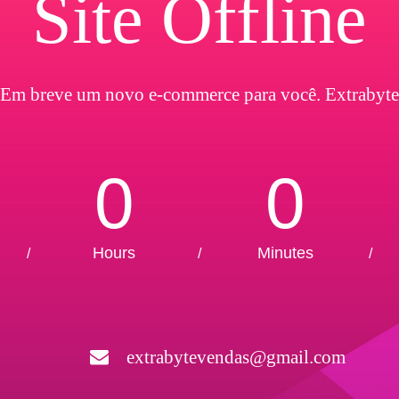
Site Offline
Em breve um novo e-commerce para você. Extrabyte
0
0
Hours
Minutes
/
/
/
extrabytevendas@gmail.com