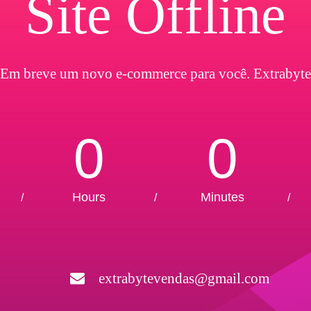
Site Offline
Em breve um novo e-commerce para você. Extrabyte
0
0
Hours
Minutes
/
/
/
extrabytevendas@gmail.com