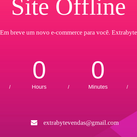
Site Offline
Em breve um novo e-commerce para você. Extrabyte
0
0
Hours
Minutes
/
/
/
extrabytevendas@gmail.com