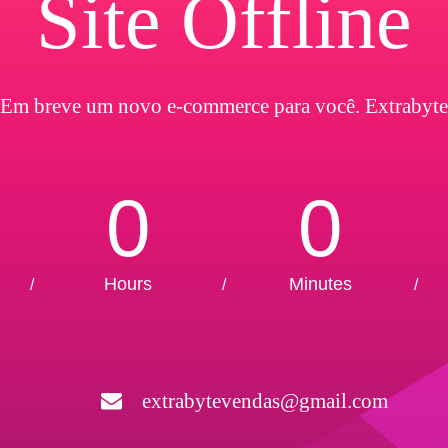
Site Offline
Em breve um novo e-commerce para você. Extrabyte
0
0
Hours
Minutes
/
/
/
extrabytevendas@gmail.com