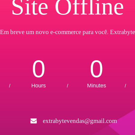
Site Offline
Em breve um novo e-commerce para você. Extrabyte
0
0
Hours
Minutes
/
/
/
extrabytevendas@gmail.com