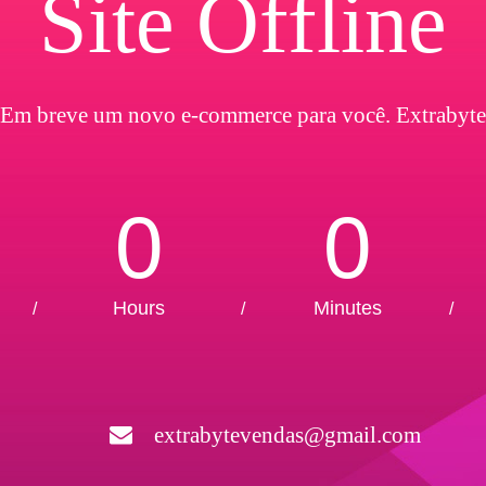
Site Offline
Em breve um novo e-commerce para você. Extrabyte
0
0
Hours
Minutes
/
/
/
extrabytevendas@gmail.com