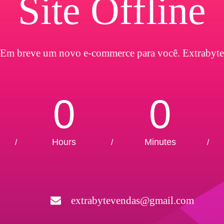
Site Offline
Em breve um novo e-commerce para você. Extrabyte
0
0
Hours
Minutes
/
/
/
extrabytevendas@gmail.com