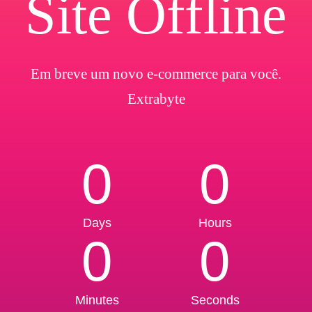
Site Offline
Em breve um novo e-commerce para você.
Extrabyte
0
0
Days
Hours
0
0
Minutes
Seconds