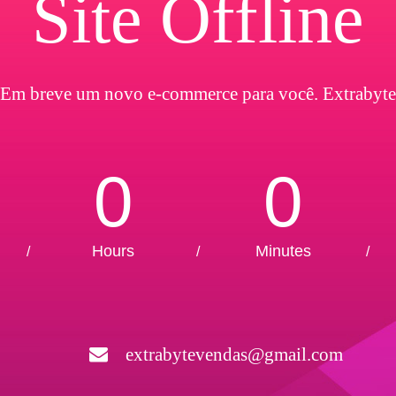
Site Offline
Em breve um novo e-commerce para você. Extrabyte
0
0
Hours
Minutes
/
/
/
extrabytevendas@gmail.com