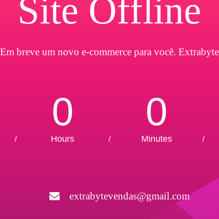
Site Offline
Em breve um novo e-commerce para você. Extrabyte
0
0
Hours
Minutes
/
/
/
extrabytevendas@gmail.com