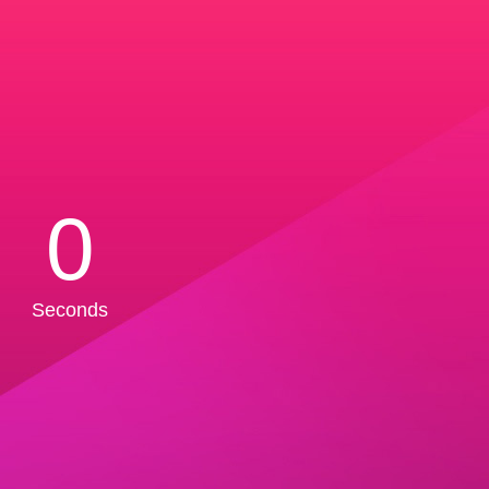
0
Seconds