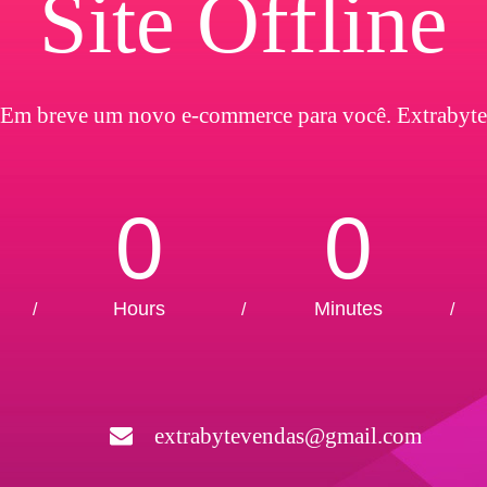
Site Offline
Em breve um novo e-commerce para você. Extrabyte
0
0
Hours
Minutes
/
/
/
extrabytevendas@gmail.com