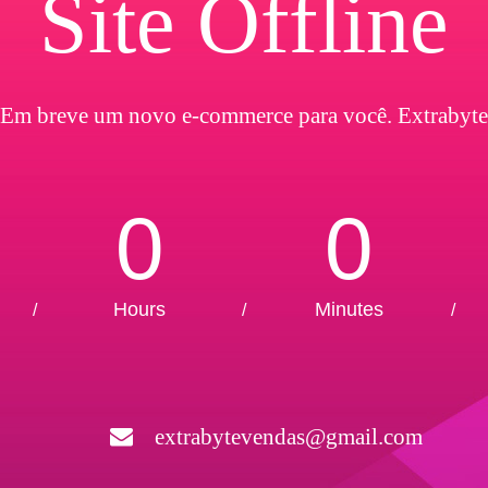
Site Offline
Em breve um novo e-commerce para você. Extrabyte
0
0
Hours
Minutes
/
/
/
extrabytevendas@gmail.com