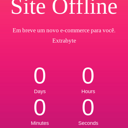
Site Offline
Em breve um novo e-commerce para você.
Extrabyte
0
0
Days
Hours
0
0
Minutes
Seconds