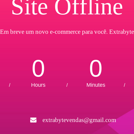
Site Offline
Em breve um novo e-commerce para você. Extrabyte
0
0
Hours
Minutes
/
/
/
extrabytevendas@gmail.com