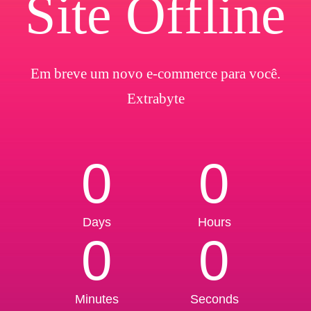
Site Offline
Em breve um novo e-commerce para você.
Extrabyte
0
0
Days
Hours
0
0
Minutes
Seconds