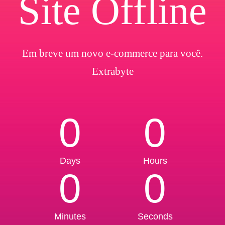
Site Offline
Em breve um novo e-commerce para você.
Extrabyte
0
0
Days
Hours
0
0
Minutes
Seconds