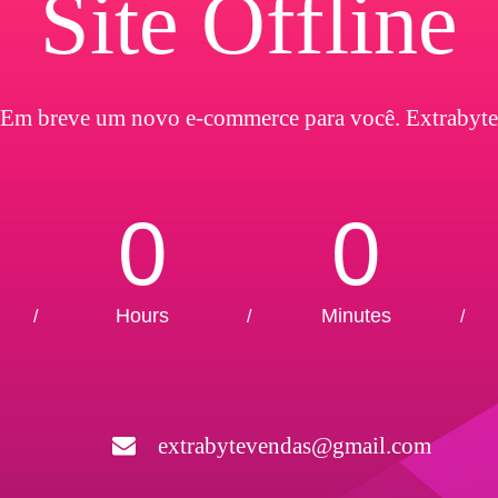
Site Offline
Em breve um novo e-commerce para você. Extrabyte
0
0
Hours
Minutes
/
/
/
extrabytevendas@gmail.com