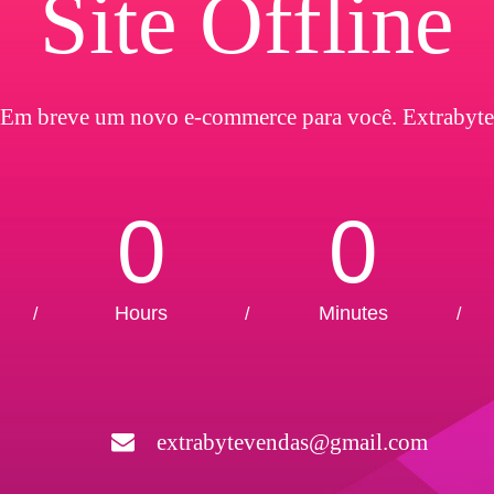
Site Offline
Em breve um novo e-commerce para você. Extrabyte
0
0
Hours
Minutes
/
/
/
extrabytevendas@gmail.com